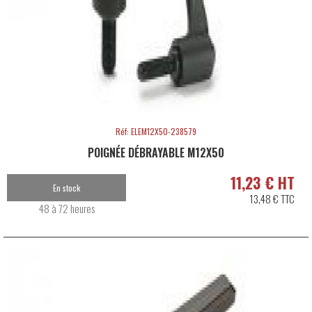
Réf: ELEM12X50-238579
POIGNÉE DÉBRAYABLE M12X50
11,23 € HT
En stock
13,48 € TTC
48 à 72 heures