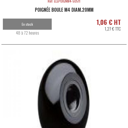
Réf: ELEPOIGNM4-50511
POIGNÉE BOULE M4 DIAM.20MM
1,06 € HT
En stock
1,27 € TTC
48 à 72 heures