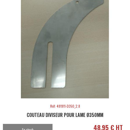
Réf: 491911-D350_2.8
COUTEAU DIVISEUR POUR LAME Ø350MM
48,95 € HT
En stock