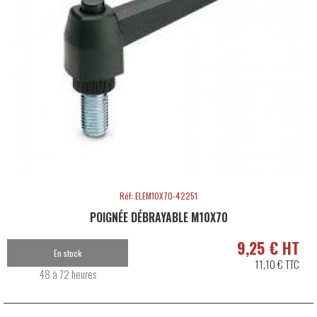
Réf: ELEM10X70-42251
POIGNÉE DÉBRAYABLE M10X70
9,25 € HT
En stock
11,10 € TTC
48 à 72 heures