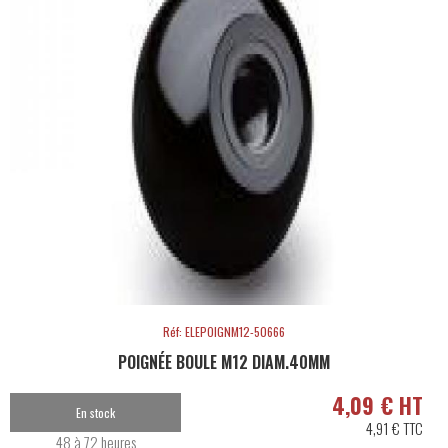
Réf: ELEPOIGNM12-50666
POIGNÉE BOULE M12 DIAM.40MM
4,09 € HT
En stock
4,91 € TTC
48 à 72 heures