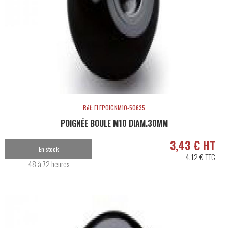
Réf: ELEPOIGNM10-50635
POIGNÉE BOULE M10 DIAM.30MM
3,43 € HT
En stock
4,12 € TTC
48 à 72 heures