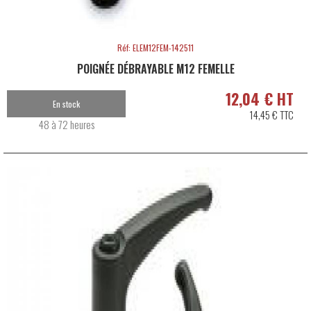
Réf: ELEM12FEM-142511
POIGNÉE DÉBRAYABLE M12 FEMELLE
12,04 € HT
En stock
14,45 € TTC
48 à 72 heures