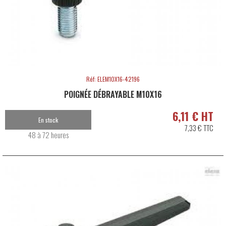
Réf: ELEM10X16-42196
POIGNÉE DÉBRAYABLE M10X16
6,11 € HT
En stock
7,33 € TTC
48 à 72 heures