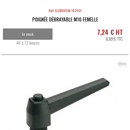
Réf: ELEM10FEM-142501
POIGNÉE DÉBRAYABLE M10 FEMELLE
7,24 € HT
En stock
8,69 € TTC
48 à 72 heures