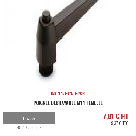
Réf: ELEM14FEM-142521
POIGNÉE DÉBRAYABLE M14 FEMELLE
7,81 € HT
En stock
9,37 € TTC
48 à 72 heures