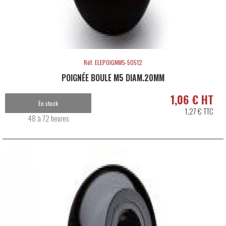
Réf: ELEPOIGNM5-50512
POIGNÉE BOULE M5 DIAM.20MM
1,06 € HT
En stock
1,27 € TTC
48 à 72 heures