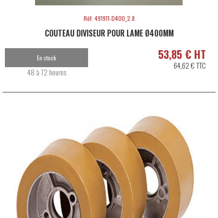
Réf: 491911-D400_2.8
COUTEAU DIVISEUR POUR LAME Ø400MM
53,85 € HT
En stock
64,62 € TTC
48 à 72 heures