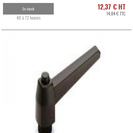
12,37 € HT
En stock
14,84 € TTC
48 à 72 heures