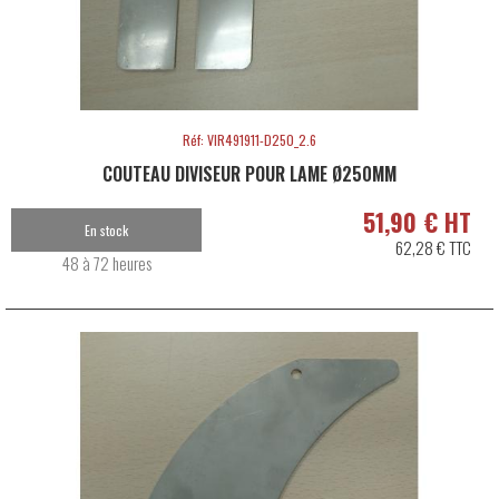
Réf: VIR491911-D250_2.6
COUTEAU DIVISEUR POUR LAME Ø250MM
51,90 € HT
En stock
62,28 € TTC
48 à 72 heures