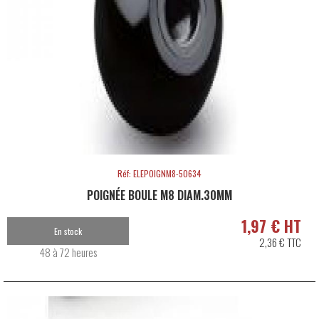
Réf: ELEPOIGNM8-50634
POIGNÉE BOULE M8 DIAM.30MM
1,97 € HT
En stock
2,36 € TTC
48 à 72 heures