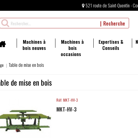
521 route de Saint-Quentin - Co
Rechercher
Recherche
un
produit
Machines à
Machines à
Expertises &
N
bois neuves
bois
Conseils
occasions
Table de mise en bois
age
able de mise en bois
Réf: MKT-HV-3
MKT-HV-3