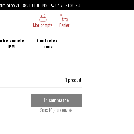
ntre-allée ZI - 38210 TULLINS
04 76 91 90 90
Mon compte
Panier
otre société
Contactez-
JPM
nous
1 produit
En commande
Sous 10 jours ouvrés