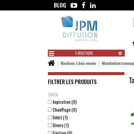
BLOG
Aller
au
contenu
E-BOUTIQUE
Vous
Machines à bois neuves
Manutention/convoy
êtes
ici :
T
FILTRER LES PRODUITS
USAGE
Aspiration (0)
Chauffage (0)
Débit (1)
Divers (1)
Finition (0)