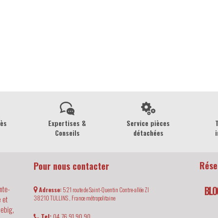
rès
Expertises &
Service pièces
Conseils
détachées
i
Rése
Pour nous contacter
nte-
BLO
Adresse:
521 route de Saint-Quentin Contre-allée ZI
 et
38210
TULLINS ,
France métropolitaine
iebig,
Tel:
04 76 91 90 90