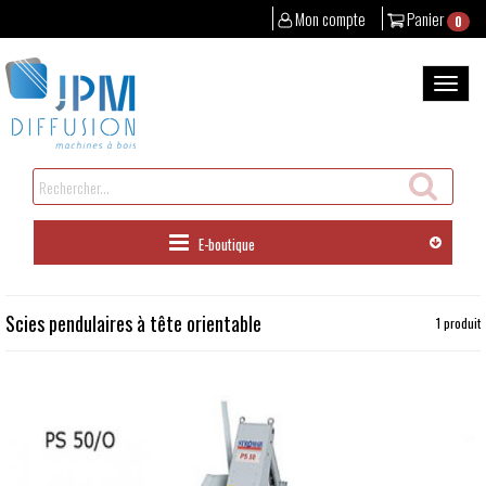
Mon compte
Panier
0
Aller
au
Bascul
contenu
la
naviga
Rechercher
un
produit
E-boutique
Scies pendulaires à tête orientable
1 produit