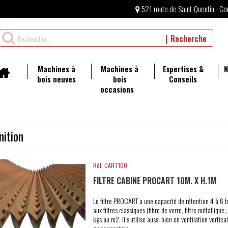
521 route de Saint-Quentin - Co
Rechercher
Recherche
un
produit
Machines à
Machines à
Expertises &
N
bois neuves
bois
Conseils
occasions
nition
Réf: CART100
FILTRE CABINE PROCART 10M. X H.1M
Le filtre PROCART a une capacité de rétention 4 à 6 f
aux filtres classiques (fibre de verre, filtre métallique,.
kgs au m2. Il s’utilise aussi bien en ventilation vertica