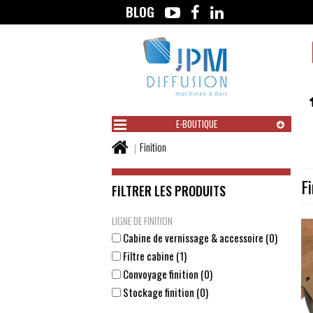
BLOG
Aller
au
contenu
E-BOUTIQUE
Vous
Finition
êtes
ici :
Fi
FILTRER LES PRODUITS
LIGNE DE FINITION
Cabine de vernissage & accessoire (0)
Filtre cabine (1)
Convoyage finition (0)
Stockage finition (0)