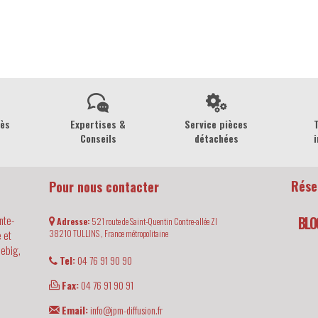
rès
Expertises &
Service pièces
Conseils
détachées
i
Rése
Pour nous contacter
nte-
BLO
Adresse:
521 route de Saint-Quentin Contre-allée ZI
 et
38210
TULLINS ,
France métropolitaine
iebig,
Tel:
04 76 91 90 90
Fax:
04 76 91 90 91
Email:
info@jpm-diffusion.fr