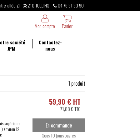
ntre-allée ZI - 38210 TULLINS
04 76 91 90 90
Mon compte
Panier
otre société
Contactez-
JPM
nous
1 produit
59,90 € HT
71,88 € TTC
ois supérieure
En commande
..) environ 12
le
Sous 10 jours ouvrés