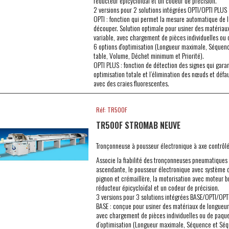
réducteur épicycloïdal et un codeur de précision.
2 versions pour 2 solutions intégrées OPTI/OPTI PLUS
OPTI : fonction qui permet la mesure automatique de l
découper. Solution optimale pour usiner des matériau
variable, avec chargement de pièces individuelles ou 
6 options d'optimisation (Longueur maximale, Séquen
table, Volume, Déchet minimum et Priorité).
OPTI PLUS : fonction de détection des signes qui garan
optimisation totale et l’élimination des nœuds et déf
avec des craies fluorescentes.
Réf: TR500F
TR500F STROMAB NEUVE
Tronçonneuse à pousseur électronique à axe contrôlé
Associe la fiabilité des tronçonneuses pneumatiques
ascendante, le pousseur électronique avec système 
pignon et crémaillère, la motorisation avec moteur b
réducteur épicycloïdal et un codeur de précision.
3 versions pour 3 solutions intégrées BASE/OPTI/OPT
BASE : conçue pour usiner des matériaux de longueur
avec chargement de pièces individuelles ou de paque
d’optimisation (Longueur maximale, Séquence et Séq