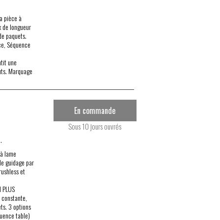
a pièce à
x de longueur
de paquets.
ce, Séquence
tit une
auts. Marquage
En commande
Sous 10 jours ouvrés
.
 à lame
de guidage par
rushless et
I PLUS
 constante,
ts. 3 options
uence table)