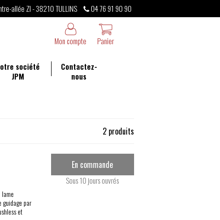
ntre-allée ZI - 38210 TULLINS
04 76 91 90 90
Mon compte
Panier
otre société
Contactez-
JPM
nous
2 produits
En commande
Sous 10 jours ouvrés
à lame
e guidage par
ushless et