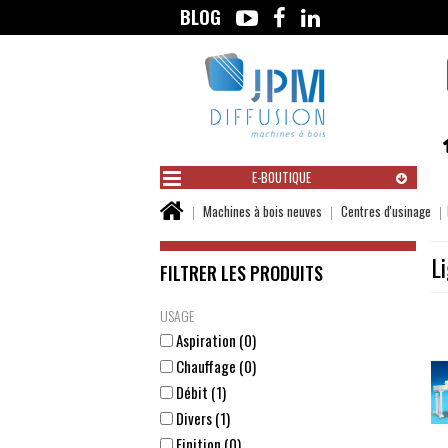
BLOG
Aller
au
contenu
E-BOUTIQUE
Vous
Machines à bois neuves
Centres d'usinage
êtes
ici :
L
FILTRER LES PRODUITS
USAGE
Aspiration (0)
Chauffage (0)
Débit (1)
Divers (1)
Finition (0)