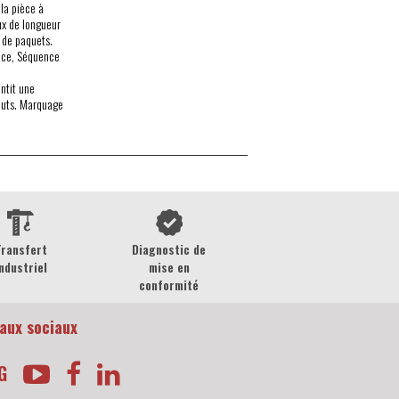
la pièce à
ux de longueur
 de paquets.
nce, Séquence
ntit une
fauts. Marquage
Transfert
Diagnostic de
ndustriel
mise en
conformité
aux sociaux
G