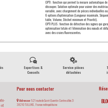
OPTI : fonction qui permet la mesure automatique de 
découper. Solution optimale pour usiner des matéria
variable, avec chargement de pièces individuelles ou
6 options d'optimisation (Longueur maximale, Séque
table, Volume, Déchet minimum et Priorité).
OPTI PLUS : fonction de détection des signes qui gara
optimisation totale et l’élimination des nœuds et dé
avec des craies fluorescentes.
rès
Expertises &
Service pièces
Conseils
détachées
i
Rése
Pour nous contacter
nte-
BLO
Adresse:
521 route de Saint-Quentin Contre-allée ZI
 et
38210
TULLINS ,
France métropolitaine