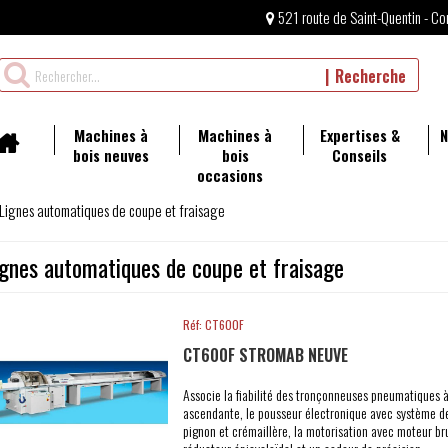
521 route de Saint-Quentin - Co
Rechercher
Recherche
un
produit
Machines à
Machines à
Expertises &
N
bois neuves
bois
Conseils
occasions
Lignes automatiques de coupe et fraisage
ignes automatiques de coupe et fraisage
Réf: CT600F
CT600F STROMAB NEUVE
Associe la fiabilité des tronçonneuses pneumatiques 
ascendante, le pousseur électronique avec système d
pignon et crémaillère, la motorisation avec moteur br