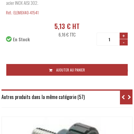
acier INOX AISI 302.
Réf.:
ELEM8X40-41541
5,13 € HT
6,16 €
TTC
+
En Stock
-
Disponibilité:
48 à 72 heures
AJOUTER AU PANIER
Autres produits dans la même catégorie (57)