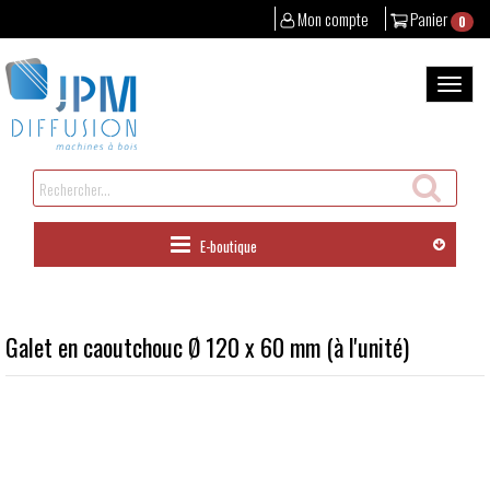
Mon compte
Panier
0
Aller
au
Bascul
contenu
la
naviga
Rechercher
un
produit
E-boutique
Galet en caoutchouc Ø 120 x 60 mm (à l'unité)