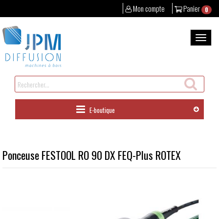
Mon compte
Panier
0
Aller
au
Bascul
contenu
la
naviga
Rechercher
un
produit
E-boutique
Ponceuse FESTOOL RO 90 DX FEQ-Plus ROTEX