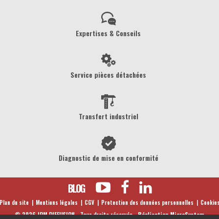
Expertises & Conseils
Service pièces détachées
Transfert industriel
Diagnostic de mise en conformité
BLOG
Plan du site
Mentions légales
CGV
Protection des données personnelles
Cookie
©
2026
JPM DIFFUSION - Tous droits réservés -
Réalisation MicroSystem