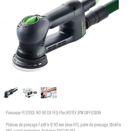
Ponceuse FESTOOL RO 90 DX FEQ-Plus ROTEX JPM DIFFUSION
Plateau de ponçage FastFix Ø 90 mm (mou HT), patin de ponçage StickFix
V93, capot protecteur, Systainer SYS3 M 187.