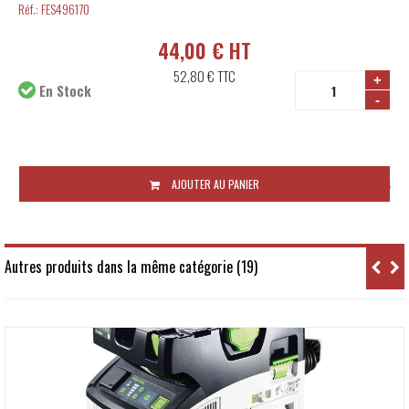
Réf.:
FES496170
44,00 € HT
52,80 €
TTC
+
En Stock
-
Disponibilité:
48 à 72 heures
AJOUTER AU PANIER
Autres produits dans la même catégorie (19)