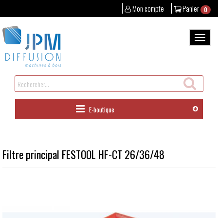
Mon compte
Panier
0
Aller
au
Bascul
contenu
la
naviga
Rechercher
un
produit
E-boutique
Filtre principal FESTOOL HF-CT 26/36/48