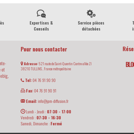
rès
Expertises &
Service pièces
Conseils
détachées
i
Rése
Pour nous contacter
nte-
BLO
Adresse:
521 route de Saint-Quentin Contre-allée ZI
 et
38210
TULLINS ,
France métropolitaine
iebig,
Tel:
04 76 91 90 90
Fax:
04 76 91 90 91
Email:
info@jpm-diffusion.fr
Lundi - Jeudi :
07:30 - 17:00
Vendredi :
07:30 - 16:30
Samedi, Dimanche :
Fermé