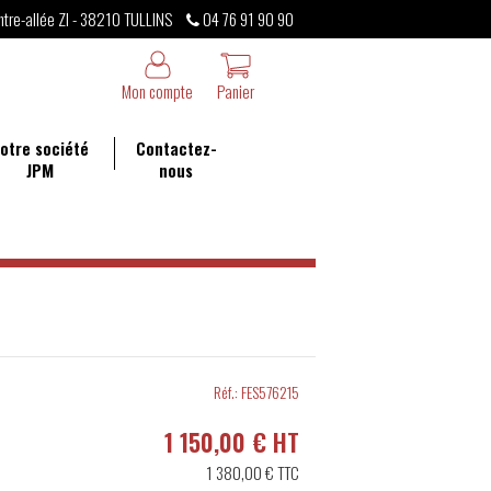
ntre-allée ZI - 38210 TULLINS
04 76 91 90 90
Mon compte
Panier
otre société
Contactez-
JPM
nous
Réf.:
FES576215
1 150,00 € HT
1 380,00 €
TTC