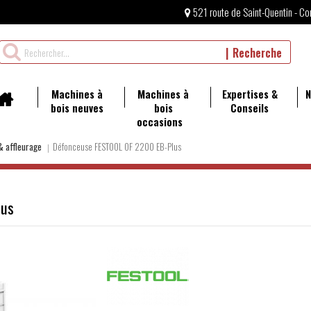
521 route de Saint-Quentin - Co
Rechercher
Recherche
un
produit
Machines à
Machines à
Expertises &
N
bois neuves
bois
Conseils
occasions
& affleurage
Défonceuse FESTOOL OF 2200 EB-Plus
lus