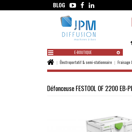
BLOG
Aller
au
contenu
E-BOUTIQUE
Vous
Électroportatif & semi-stationnaire
Fraisage 
êtes
ici :
Défonceuse FESTOOL OF 2200 EB-P