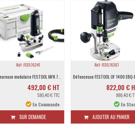
Réf: FES576207
Réf: FES576215
Défonceuse FESTOOL OF 1400 EBQ-Plus
Défonceuse FESTOOL OF 22
822,00 € HT
1 150,
986,40 € TTC
1 380
En Stock
AJOUTER AU PANIER
AJOUTER AU PA