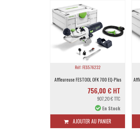
Réf: FES576232
Réf: FES576241
euse FESTOOL OFK 700 EQ-Plus
Affleureuse modulaire FESTOOL MFK 700 EQ/B-Plus
756,00 € HT
492,00 € HT
907,20 € TTC
590,40 € TTC
En Stock
En Commande
AJOUTER AU PANIER
SUR DEMANDE