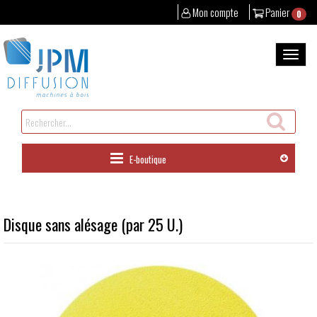
Mon compte
Panier
0
Aller
au
Bascul
contenu
la
naviga
Rechercher
un
produit
E-boutique
Disque sans alésage (par 25 U.)