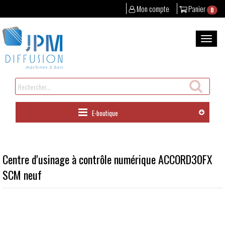
Mon compte
Panier
0
Aller
au
Bascul
contenu
la
naviga
Rechercher
un
produit
E-boutique
Centre d'usinage à contrôle numérique ACCORD30FX
SCM neuf