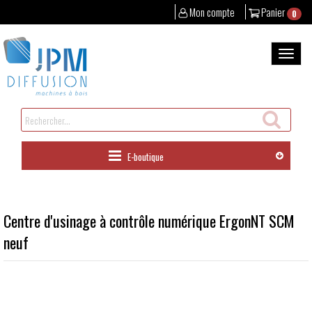
Mon compte
Panier
0
Aller
au
Bascul
contenu
la
naviga
Rechercher
un
produit
E-boutique
Centre d'usinage à contrôle numérique ErgonNT SCM
neuf