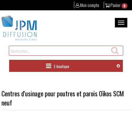
Mon compte
Panier
0
Aller
au
Bascul
contenu
la
naviga
Rechercher
un
produit
E-boutique
Centres d'usinage pour poutres et parois Oïkos SCM
neuf