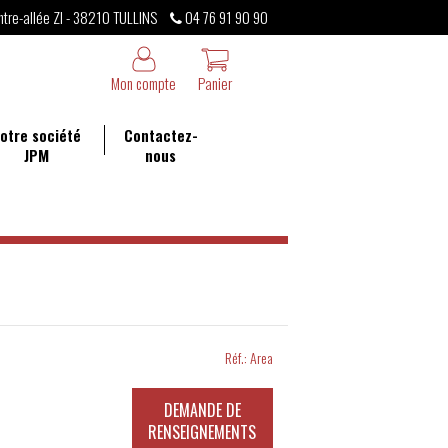
ntre-allée ZI - 38210 TULLINS
04 76 91 90 90
Mon compte
Panier
otre société
Contactez-
JPM
nous
Réf.:
Area
DEMANDE DE
RENSEIGNEMENTS