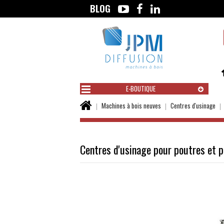
BLOG
Aller
au
contenu
E-BOUTIQUE
Vous
Machines à bois neuves
Centres d'usinage
êtes
ici :
Centres d'usinage pour poutres et 