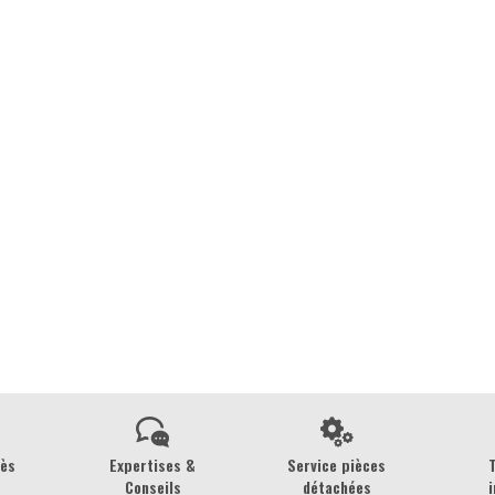
rès
Expertises &
Service pièces
Conseils
détachées
i