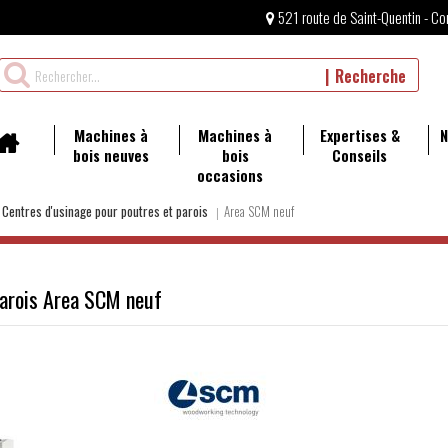
521 route de Saint-Quentin - Co
Rechercher
Recherche
un
produit
Machines à
Machines à
Expertises &
N
bois neuves
bois
Conseils
occasions
Centres d'usinage pour poutres et parois
Area SCM neuf
parois Area SCM neuf