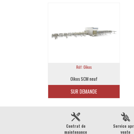
Réf: Oïkos
Oïkos SCM neuf
SUR DEMANDE
Contrat de
Service ap
maintenance
vente