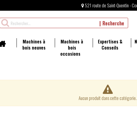
521 route de Saint-Quentin - Co
Rechercher
Recherche
un
produit
Machines à
Machines à
Expertises &
N
bois neuves
bois
Conseils
occasions
Aucun produit dans cette catégorie.