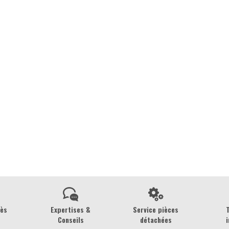
rès
Expertises &
Service pièces
Conseils
détachées
i