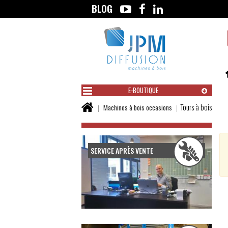
BLOG
Aller
au
contenu
E-BOUTIQUE
Vous
Tours à bois
Machines à bois occasions
êtes
ici :
SERVICE APRÈS VENTE