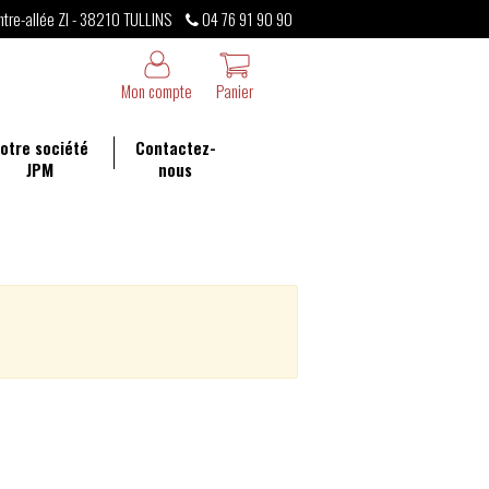
ntre-allée ZI - 38210 TULLINS
04 76 91 90 90
Mon compte
Panier
otre société
Contactez-
JPM
nous