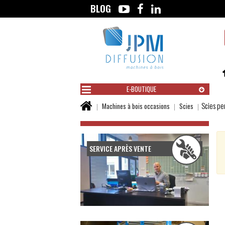
BLOG
Aller
au
contenu
E-BOUTIQUE
Vous
Scies pen
Machines à bois occasions
Scies
êtes
ici :
SERVICE APRÈS VENTE