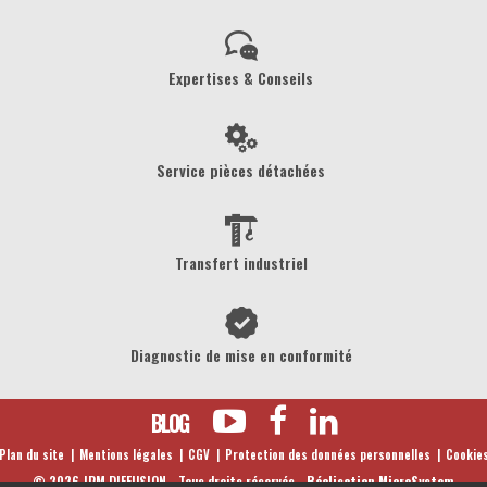
Expertises & Conseils
Service pièces détachées
Transfert industriel
Diagnostic de mise en conformité
BLOG
Plan du site
Mentions légales
CGV
Protection des données personnelles
Cookie
©
2026
JPM DIFFUSION - Tous droits réservés -
Réalisation MicroSystem