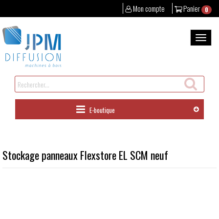
Mon compte
Panier
0
Aller
au
Bascul
contenu
la
naviga
Rechercher
un
produit
E-boutique
Stockage panneaux Flexstore EL SCM neuf