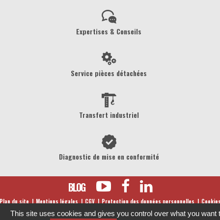
Expertises & Conseils
Service pièces détachées
Transfert industriel
Diagnostic de mise en conformité
BLOG
Plan du site
Mentions légales
CGV
Protection des données personnelles
Cookie
This site uses cookies and gives you control over what you want 
©
2026
JPM DIFFUSION - Tous droits réservés -
Réalisation MicroSystem