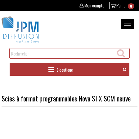
Mon compte
Panier
0
Aller
au
Bascul
contenu
la
naviga
Rechercher
un
produit
E-boutique
Scies à format programmables Nova SI X SCM neuve