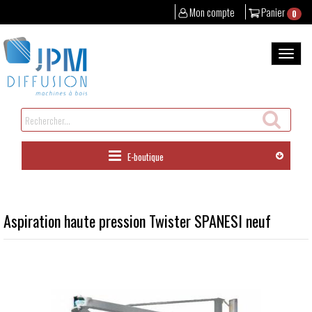
Mon compte
Panier
0
Aller
au
Bascul
contenu
la
naviga
Rechercher
un
produit
E-boutique
Aspiration haute pression Twister SPANESI neuf