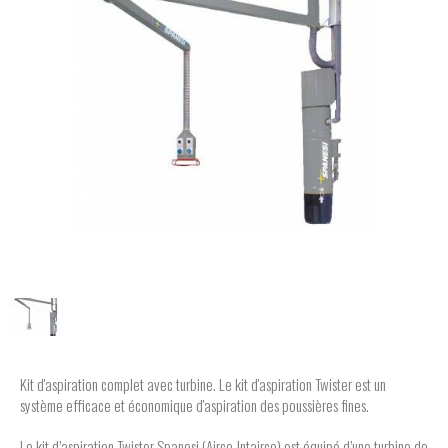
Kit d'aspiration complet avec turbine. Le kit d'aspiration Twister est un
système efficace et économique d'aspiration des poussières fines.
Le kit d’aspiration Twister Spanesi (Airco-Intairco) est équipé d’une turbine de