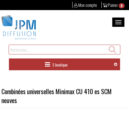
Mon compte
Panier
0
Aller
au
Bascul
contenu
la
naviga
Rechercher
un
produit
E-boutique
Combinées universelles Minimax CU 410 es SCM
neuves