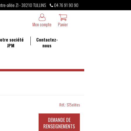
ntre-allée ZI - 38210 TULLINS
04 76 91 90 90
Mon compte
Panier
otre société
Contactez-
JPM
nous
Réf.:
ST5elites
DEMANDE DE
RENSEIGNEMENTS