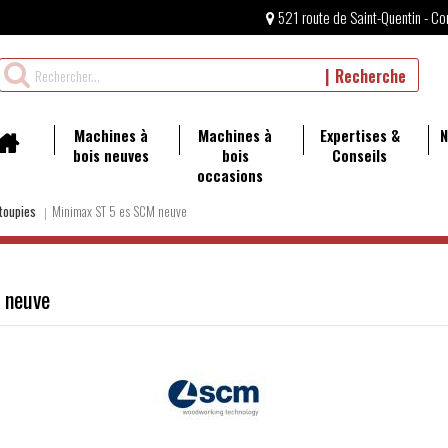
521 route de Saint-Quentin - Co
Rechercher
Recherche
un
produit
Machines à
Machines à
Expertises &
N
bois neuves
bois
Conseils
occasions
toupies
Minimax ST 5 es SCM neuve
 neuve