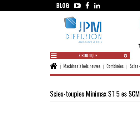
BLOG
Aller
au
contenu
E-BOUTIQUE
Vous
Machines à bois neuves
Combinées
Scies-
êtes
ici :
Scies-toupies Minimax ST 5 es SCM