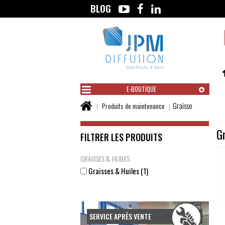
BLOG
Aller
au
contenu
E-BOUTIQUE
Vous
Graisse
Produits de maintenance
êtes
ici :
G
FILTRER LES PRODUITS
GRAISSES & HUILES
Graisses & Huiles (1)
Submit
SERVICE APRÈS VENTE