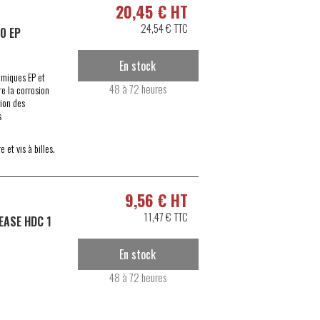
20,45 € HT
24,54 € TTC
0 EP
En stock
imiques EP et
48 à 72 heures
e la corrosion
tion des
s
et vis à billes.
9,56 € HT
11,47 € TTC
ASE HDC 1
En stock
48 à 72 heures