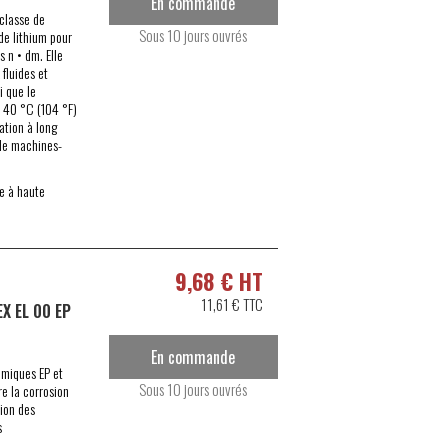
En commande
 classe de
Sous 10 jours ouvrés
de lithium pour
 n • dm. Elle
 fluides et
i que le
 à 40 °C (104 °F)
ation à long
 de machines-
ge à haute
9,68 € HT
11,61 € TTC
 EL 00 EP
En commande
imiques EP et
Sous 10 jours ouvrés
e la corrosion
tion des
s