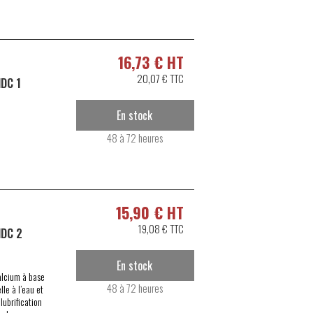
16,73 € HT
20,07 € TTC
DC 1
En stock
.
48 à 72 heures
15,90 € HT
19,08 € TTC
HDC 2
En stock
alcium à base
48 à 72 heures
le à l’eau et
lubrification