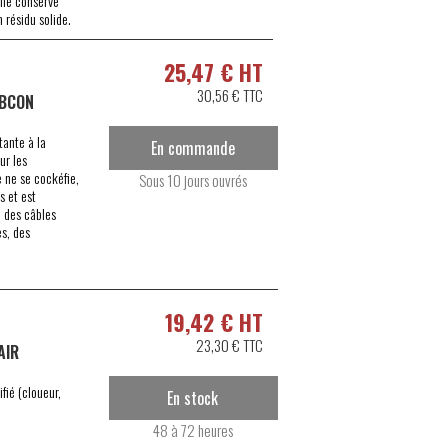
lle conserve
 résidu solide.
25,47 € HT
30,56 € TTC
UBCON
ante à la
En commande
ur les
 ne se cockéfie,
Sous 10 jours ouvrés
s et est
n des câbles
es, des
19,42 € HT
23,30 € TTC
AIR
fié (cloueur,
En stock
48 à 72 heures