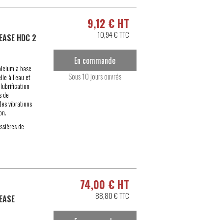
9,12 € HT
10,94 € TTC
EASE HDC 2
En commande
alcium à base
Sous 10 jours ouvrés
le à l’eau et
lubrification
s de
es vibrations
on.
ssières de
74,00 € HT
88,80 € TTC
EASE