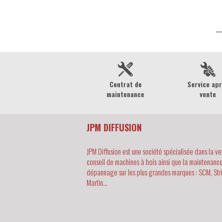
Contrat de
Service ap
maintenance
vente
JPM DIFFUSION
JPM Diffusion est une société spécialisée dans la ve
conseil de machines à bois ainsi que la maintenance
dépannage sur les plus grandes marques : SCM, Str
Martin...