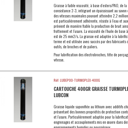
Graisse à faible viscosité, à base d’esters/PAO, de la
consistance 2-3, intégrant un épaississant au savon 
des vitesses maximales pouvant atteindre 2,2 millions
est particulièrement adhérente, résiste à l’eau et aux
prévient de manière fiable la production de bruit ains
frottement et l’usure. La viscosité de l’huile de base
est de 25 mm2/s. La graisse est adaptée à la lubrific
terme et est utilisée avec succès par des fabricants
outils, de broches et de paliers.
Pour lubrification des électrobroches, tête de perça
vitesse.
Réf: LUBEP00-TURMOPLEX-400G
CARTOUCHE 400GR GRAISSE TURMOPLEX
LUBCON
Graisse liquide saponifiée au lithium avec additifs ch
présentant des bonnes propriétés de protection contr
et l’usure. Particulièrement adaptée pour la lubrifica
engrenages et accouplements mis en œuvre dans de
environnements humides ou poussiéreux.