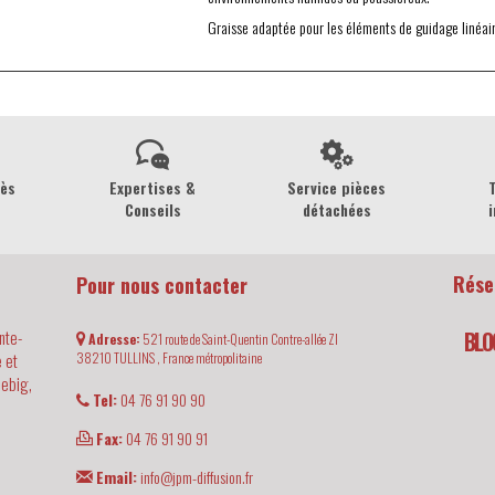
Graisse adaptée pour les éléments de guidage linéaire 
rès
Expertises &
Service pièces
Conseils
détachées
i
Rése
Pour nous contacter
nte-
BLO
Adresse:
521 route de Saint-Quentin Contre-allée ZI
 et
38210
TULLINS ,
France métropolitaine
iebig,
Tel:
04 76 91 90 90
Fax:
04 76 91 90 91
Email:
info@jpm-diffusion.fr