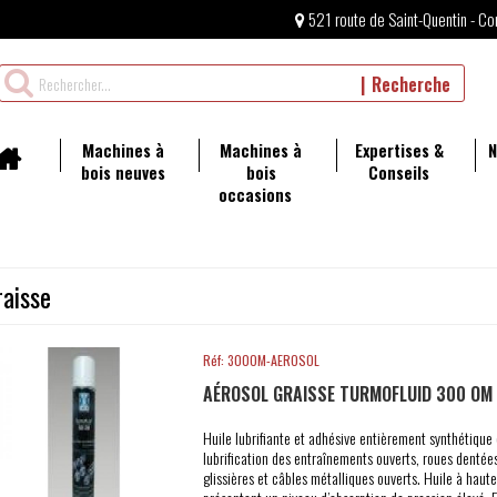
521 route de Saint-Quentin - Co
Rechercher
Recherche
un
produit
Machines à
Machines à
Expertises &
N
bois neuves
bois
Conseils
occasions
raisse
Réf: 300OM-AEROSOL
AÉROSOL GRAISSE TURMOFLUID 300 OM
Huile lubrifiante et adhésive entièrement synthétique 
lubrification des entraînements ouverts, roues dentées
glissières et câbles métalliques ouverts. Huile à haute