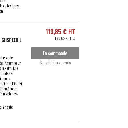
s de
es vibrations
on.
113,85 € HT
136,62 € TTC
IGHSPEED L
En commande
 classe de
Sous 10 jours ouvrés
de lithium pour
 n • dm. Elle
 fluides et
i que le
 à 40 °C (104 °F)
ation à long
 de machines-
ge à haute