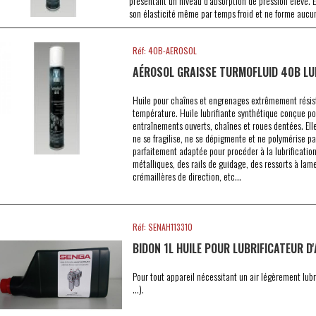
présentant un niveau d’absorption de pression élevé. E
son élasticité même par temps froid et ne forme aucun
Réf: 40B-AEROSOL
AÉROSOL GRAISSE TURMOFLUID 40B L
Huile pour chaînes et engrenages extrêmement résist
température. Huile lubrifiante synthétique conçue po
entraînements ouverts, chaînes et roues dentées. Elle
ne se fragilise, ne se dépigmente et ne polymérise pa
parfaitement adaptée pour procéder à la lubrificatio
métalliques, des rails de guidage, des ressorts à lam
crémaillères de direction, etc…
Réf: SENAH113310
BIDON 1L HUILE POUR LUBRIFICATEUR D'
Pour tout appareil nécessitant un air légèrement lubri
…).