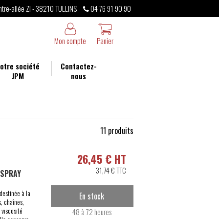
ntre-allée ZI - 38210 TULLINS
04 76 91 90 90
Mon compte
Panier
otre société
Contactez-
JPM
nous
11 produits
26,45 € HT
31,74 € TTC
 SPRAY
destinée à la
En stock
, chaînes,
 viscosité
48 à 72 heures