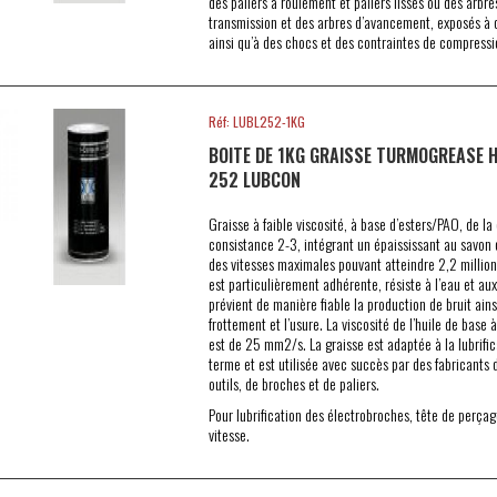
des paliers à roulement et paliers lisses ou des arbre
transmission et des arbres d’avancement, exposés à d
ainsi qu’à des chocs et des contraintes de compressi
Réf: LUBL252-1KG
BOITE DE 1KG GRAISSE TURMOGREASE H
252 LUBCON
Graisse à faible viscosité, à base d’esters/PAO, de la
consistance 2-3, intégrant un épaississant au savon 
des vitesses maximales pouvant atteindre 2,2 millions
est particulièrement adhérente, résiste à l’eau et aux
prévient de manière fiable la production de bruit ains
frottement et l’usure. La viscosité de l’huile de base
est de 25 mm2/s. La graisse est adaptée à la lubrific
terme et est utilisée avec succès par des fabricants
outils, de broches et de paliers.
Pour lubrification des électrobroches, tête de perça
vitesse.