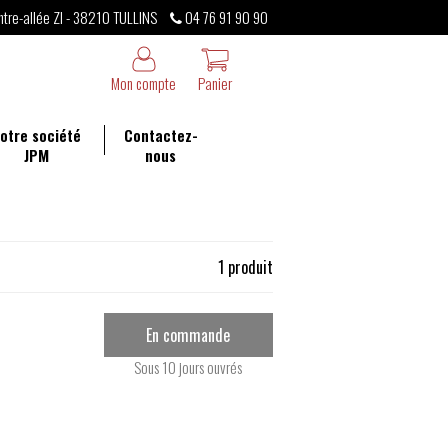
ntre-allée ZI - 38210 TULLINS
04 76 91 90 90
Mon compte
Panier
otre société
Contactez-
JPM
nous
1 produit
En commande
Sous 10 jours ouvrés