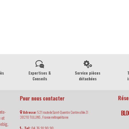
rès
Expertises &
Service pièces
Conseils
détachées
i
Rése
Pour nous contacter
nte-
BLO
Adresse:
521 route de Saint-Quentin Contre-allée ZI
 et
38210
TULLINS ,
France métropolitaine
iebig,
Tel:
04 76 91 90 90