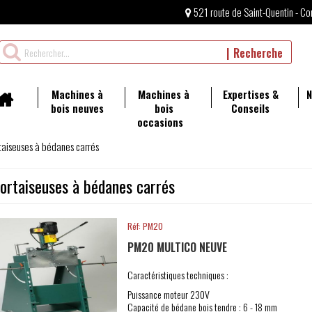
521 route de Saint-Quentin - Co
Rechercher
Recherche
un
produit
Machines à
Machines à
Expertises &
N
bois neuves
bois
Conseils
occasions
taiseuses à bédanes carrés
ortaiseuses à bédanes carrés
Réf: PM20
PM20 MULTICO NEUVE
Caractéristiques techniques :
Puissance moteur 230V
Capacité de bédane bois tendre : 6 - 18 mm