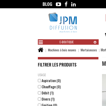
BLOG
Aller
au
contenu
E-BOUTIQUE
Vous
Mor
Machines à bois neuves
Mortaiseuses
êtes
ici :
M
FILTRER LES PRODUITS
USAGE
Aspiration (0)
Chauffage (0)
Débit (1)
Divers (1)
Finition (0)